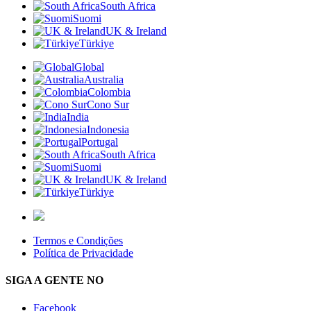
South Africa
Suomi
UK & Ireland
Türkiye
Global
Australia
Colombia
Cono Sur
India
Indonesia
Portugal
South Africa
Suomi
UK & Ireland
Türkiye
Termos e Condições
Política de Privacidade
SIGA A GENTE NO
Facebook