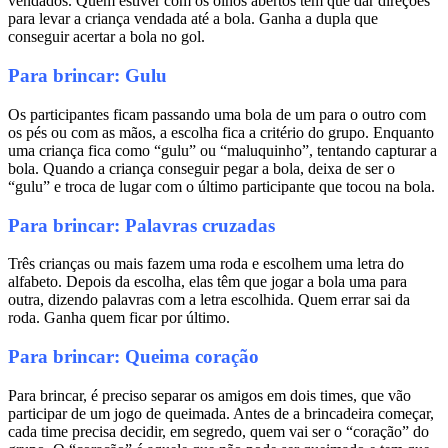
vendados. Quem estiver com os olhos abertos tem que dar direções
para levar a criança vendada até a bola. Ganha a dupla que
conseguir acertar a bola no gol.
Para brincar: Gulu
Os participantes ficam passando uma bola de um para o outro com
os pés ou com as mãos, a escolha fica a critério do grupo. Enquanto
uma criança fica como “gulu” ou “maluquinho”, tentando capturar a
bola. Quando a criança conseguir pegar a bola, deixa de ser o
“gulu” e troca de lugar com o último participante que tocou na bola.
Para brincar: Palavras cruzadas
Três crianças ou mais fazem uma roda e escolhem uma letra do
alfabeto. Depois da escolha, elas têm que jogar a bola uma para
outra, dizendo palavras com a letra escolhida. Quem errar sai da
roda. Ganha quem ficar por último.
Para brincar: Queima coração
Para brincar, é preciso separar os amigos em dois times, que vão
participar de um jogo de queimada. Antes de a brincadeira começar,
cada time precisa decidir, em segredo, quem vai ser o “coração” do