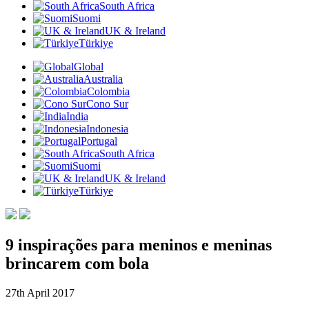
South Africa
Suomi
UK & Ireland
Türkiye
Global
Australia
Colombia
Cono Sur
India
Indonesia
Portugal
South Africa
Suomi
UK & Ireland
Türkiye
9 inspirações para meninos e meninas
brincarem com bola
27th April 2017