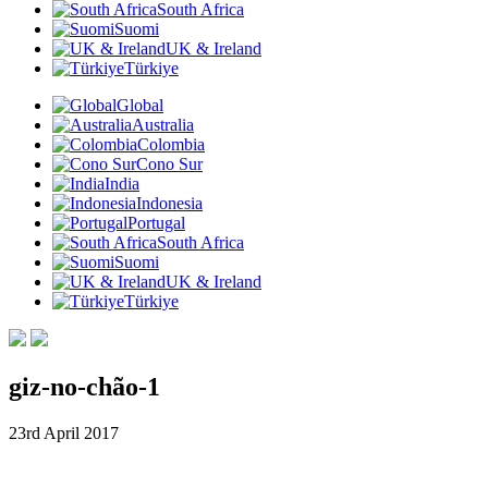
South Africa
Suomi
UK & Ireland
Türkiye
Global
Australia
Colombia
Cono Sur
India
Indonesia
Portugal
South Africa
Suomi
UK & Ireland
Türkiye
giz-no-chão-1
23rd April 2017