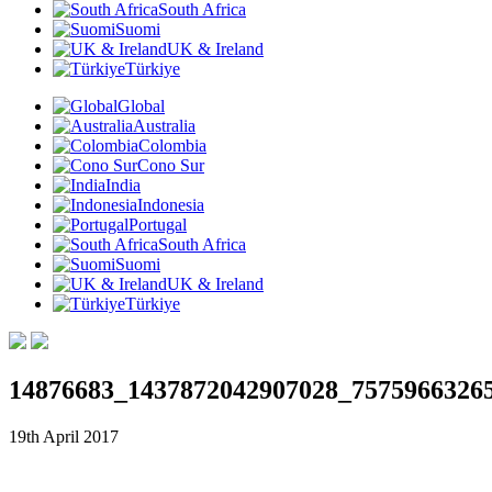
South Africa
Suomi
UK & Ireland
Türkiye
Global
Australia
Colombia
Cono Sur
India
Indonesia
Portugal
South Africa
Suomi
UK & Ireland
Türkiye
14876683_1437872042907028_7575966326
19th April 2017